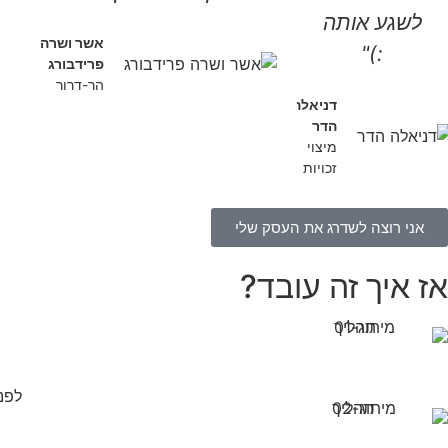
לשגע אותה
אשר ושרה
:)"
פרידבורג
הר-דרור
דניאלה
הדר
מיצוי
זכויות
אני רוצה לשדרג את העסק שלי
אז איך זה עובד?
לפנ