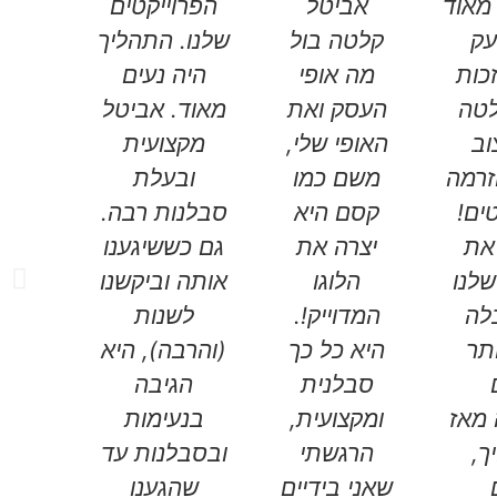
מאוד
אביטל
הפרוייקטים
עק
קלטה בול
שלנו. התהליך
כות
מה אופי
היה נעים
לטה
העסק ואת
מאוד. אביטל
וב
האופי שלי,
מקצועית
זרמה
משם כמו
ובעלת
ים!
קסם היא
סבלנות רבה.
את
יצרה את
גם כששיגענו
לנו
הלוגו
אותה וביקשנו
לה
המדוייק!.
לשנות
ותר
היא כל כך
(והרבה), היא
סבלנית
הגיבה
 מאז
ומקצועית,
בנעימות
ך,
הרגשתי
ובסבלנות עד
שאני בידיים
שהגענו