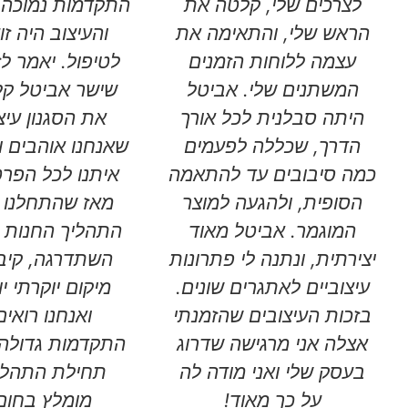
לצרכים שלי, קלטה את
התקדמות נמוכה 
הראש שלי, והתאימה את
והעיצוב היה זו
עצמה ללוחות הזמנים
לטיפול. יאמר לז
המשתנים שלי. אביטל
שישר אביטל ק
היתה סבלנית לכל אורך
את הסגנון עיצ
הדרך, שכללה לפעמים
שאנחנו אוהבים ו
כמה סיבובים עד להתאמה
איתנו לכל הפרט
הסופית, ולהגעה למוצר
מאז שהתחלנו 
המוגמר. אביטל מאוד
התהליך החנות ש
יצירתית, ונתנה לי פתרונות
השתדרגה, קיב
עיצוביים לאתגרים שונים.
מיקום יוקרתי י
בזכות העיצובים שהזמנתי
ואנחנו רואים
אצלה אני מרגישה שדרוג
התקדמות גדולה
בעסק שלי ואני מודה לה
תחילת התהלי
על כך מאוד!
מומלץ בחום